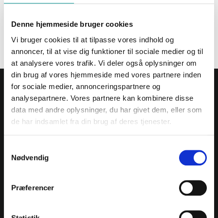
Forgotten your password?
Create user
Denne hjemmeside bruger cookies
Vi bruger cookies til at tilpasse vores indhold og
LOG IN
annoncer, til at vise dig funktioner til sociale medier og til
at analysere vores trafik. Vi deler også oplysninger om
din brug af vores hjemmeside med vores partnere inden
Your account
for sociale medier, annonceringspartnere og
analysepartnere. Vores partnere kan kombinere disse
My orders
data med andre oplysninger, du har givet dem, eller som
My information
de har indsamlet fra din brug af deres tjenester.
Log in
S
Navigation
Nødvendig
a
Home
m
About Us
t
Præferencer
Frequently Asked Questions - FAQ
y
Terms & Conditions
k
Contact
k
Statistik